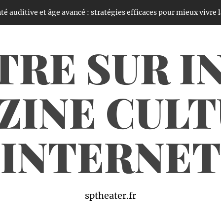
âge avancé : stratégies efficaces pour mieux vivre la perte d’audit
TRE SUR I
ZINE CULT
INTERNET
sptheater.fr