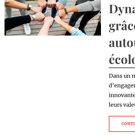
Dyna
grâc
auto
écol
Dans un m
d’engagem
innovante
leurs val
CONTI