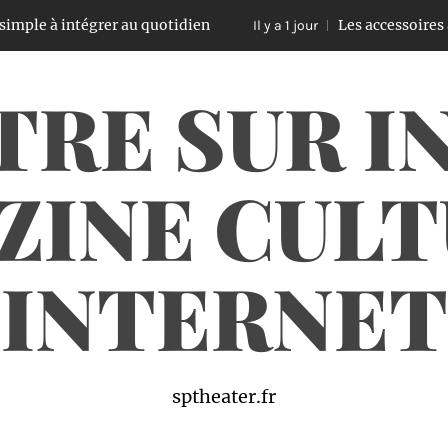
tégrer au quotidien
Les accessoires auto les plu
Il y a 1 jour
TRE SUR I
ZINE CULT
INTERNET
sptheater.fr