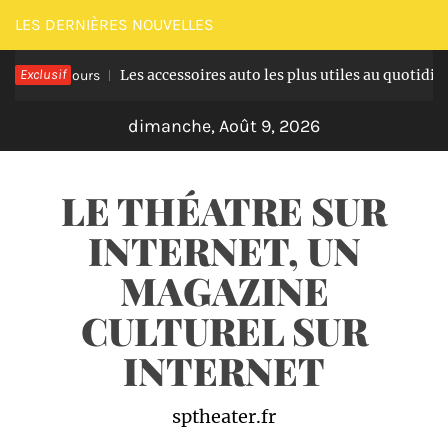
Passer
LES DERNIÈRES NOUVELLES
au
Exclusif
Les accessoires auto les plus utiles au quotidien
2 jours
contenu
Il 
dimanche, Août 9, 2026
LE THÉATRE SUR
INTERNET, UN
MAGAZINE
CULTUREL SUR
INTERNET
sptheater.fr