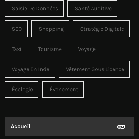
Saisie De Données
Santé Auditive
SEO
Shopping
Stratégie Digitale
Taxi
Tourisme
Voyage
Voyage En Inde
Vêtement Sous Licence
Écologie
Événement
Accueil