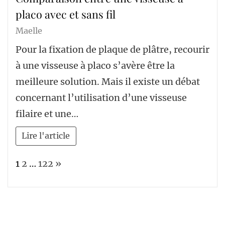
placo avec et sans fil
Maelle
Pour la fixation de plaque de plâtre, recourir
à une visseuse à placo s’avère être la
meilleure solution. Mais il existe un débat
concernant l’utilisation d’une visseuse
filaire et une…
Lire l'article
Page:
Next
1
2
…
122
»