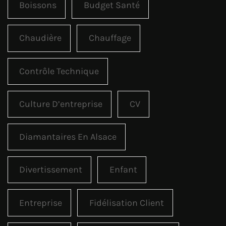
Boissons
Budget Santé
Chaudière
Chauffage
Contrôle Technique
Culture D’entreprise
CV
Diamantaires En Alsace
Divertissement
Enfant
Entreprise
Fidélisation Client