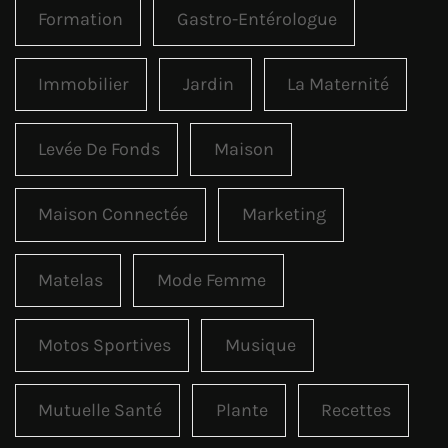
Formation
Gastro-Entérologue
Immobilier
Jardin
La Maternité
Levée De Fonds
Maison
Maison Connectée
Marketing
Matelas
Mode Femme
Motos Sportives
Musique
Mutuelle Santé
Plante
Recettes