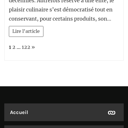
décennies. Autrefois réservé à une élite, le
plaisir culinaire s’est démocratisé tout en
conservant, pour certains produits, son…
Lire l'article
Page:
Next
1
2
…
122
»
Accueil