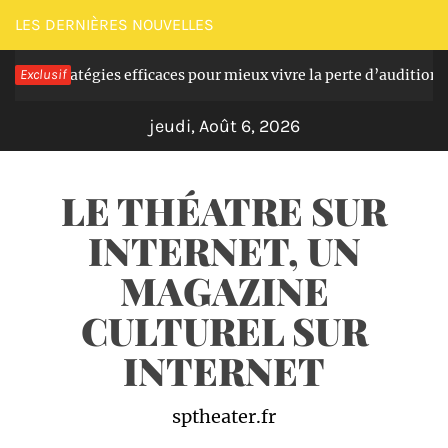
Passer
LES DERNIÈRES NOUVELLES
au
ratégies efficaces pour mieux vivre la perte d’audition seniors
Exclusif
contenu
jeudi, Août 6, 2026
LE THÉATRE SUR
INTERNET, UN
MAGAZINE
CULTUREL SUR
INTERNET
sptheater.fr