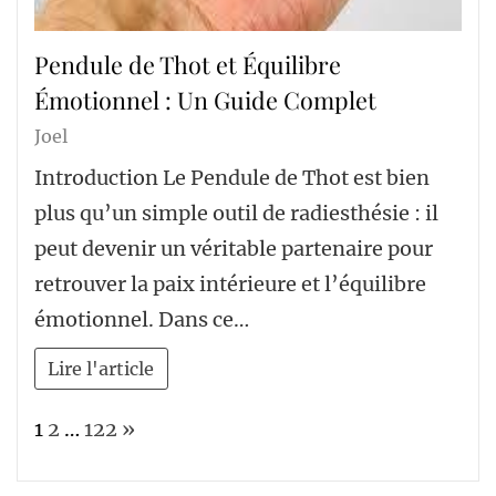
Pendule de Thot et Équilibre
Émotionnel : Un Guide Complet
Joel
Introduction Le Pendule de Thot est bien
plus qu’un simple outil de radiesthésie : il
peut devenir un véritable partenaire pour
retrouver la paix intérieure et l’équilibre
émotionnel. Dans ce…
Lire l'article
Page:
Next
1
2
…
122
»