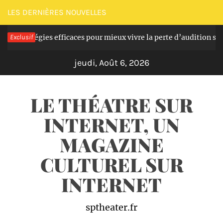
Passer
LES DERNIÈRES NOUVELLES
au
tégies efficaces pour mieux vivre la perte d’audition seniors
Exclusif
contenu
jeudi, Août 6, 2026
LE THÉATRE SUR
INTERNET, UN
MAGAZINE
CULTUREL SUR
INTERNET
sptheater.fr