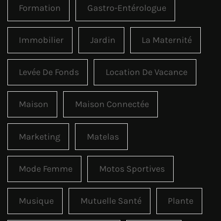
Formation
Gastro-Entérologue
Immobilier
Jardin
La Maternité
Levée De Fonds
Location De Vacance
Maison
Maison Connectée
Marketing
Matelas
Mode Femme
Motos Sportives
Musique
Mutuelle Santé
Plante