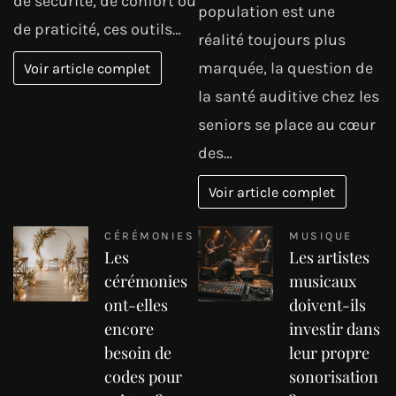
de sécurité, de confort ou
population est une
de praticité, ces outils…
réalité toujours plus
marquée, la question de
Voir article complet
la santé auditive chez les
seniors se place au cœur
des…
Voir article complet
CÉRÉMONIES
MUSIQUE
Les
Les artistes
cérémonies
musicaux
ont-elles
doivent-ils
encore
investir dans
besoin de
leur propre
codes pour
sonorisation