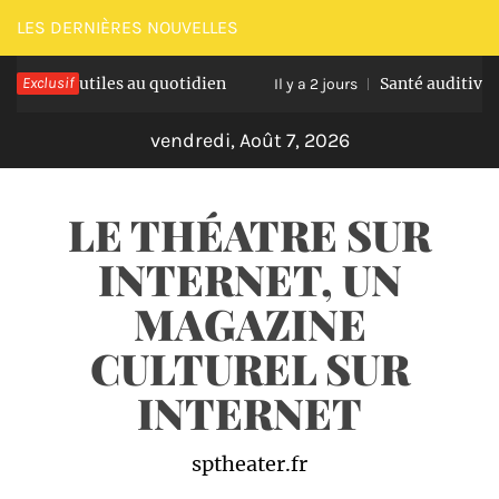
Passer
LES DERNIÈRES NOUVELLES
au
us utiles au quotidien
Exclusif
Santé auditive et âge av
contenu
Il y a 2 jours
vendredi, Août 7, 2026
LE THÉATRE SUR
INTERNET, UN
MAGAZINE
CULTUREL SUR
INTERNET
sptheater.fr