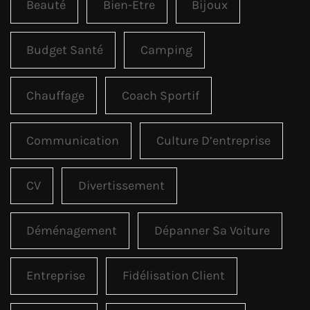
Beauté
Bien-Être
Bijoux
Budget Santé
Camping
Chauffage
Coach Sportif
Communication
Culture D’entreprise
CV
Divertissement
Déménagement
Dépanner Sa Voiture
Entreprise
Fidélisation Client