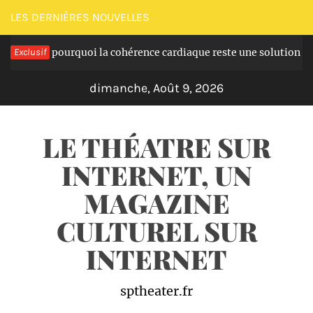
Passer
LES DERNIÈRES NOUVELLES
au
: pourquoi la cohérence cardiaque reste une solution simple à int
Exclusif
contenu
dimanche, Août 9, 2026
LE THÉATRE SUR
INTERNET, UN
MAGAZINE
CULTUREL SUR
INTERNET
sptheater.fr