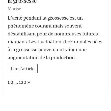
la grossesse
Marise
L’acné pendant la grossesse est un
phénomène courant mais souvent
déstabilisant pour de nombreuses futures
mamans. Les fluctuations hormonales liées
à la grossesse peuvent entraîner une
augmentation de la production…
Lire l'article
Page:
Next
1
2
…
122
»