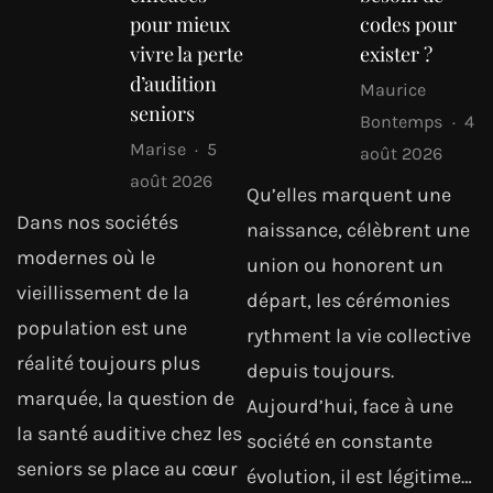
pour mieux
codes pour
vivre la perte
exister ?
d’audition
Maurice
seniors
Bontemps
4
Marise
5
août 2026
août 2026
Qu’elles marquent une
Dans nos sociétés
naissance, célèbrent une
modernes où le
union ou honorent un
vieillissement de la
départ, les cérémonies
population est une
rythment la vie collective
réalité toujours plus
depuis toujours.
marquée, la question de
Aujourd’hui, face à une
la santé auditive chez les
société en constante
seniors se place au cœur
évolution, il est légitime…