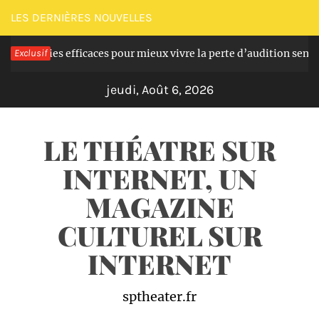
Passer
LES DERNIÈRES NOUVELLES
au
gies efficaces pour mieux vivre la perte d’audition seniors
Exclusif
contenu
Il
jeudi, Août 6, 2026
LE THÉATRE SUR
INTERNET, UN
MAGAZINE
CULTUREL SUR
INTERNET
sptheater.fr