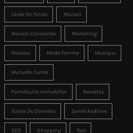
Levée De Fonds
Maison
Maison Connectée
Marketing
Matelas
Mode Femme
Musique
Mutuelle Santé
Portefeuille Immobilier
Recettes
Saisie De Données
Santé Auditive
SEO
Shopping
Taxi