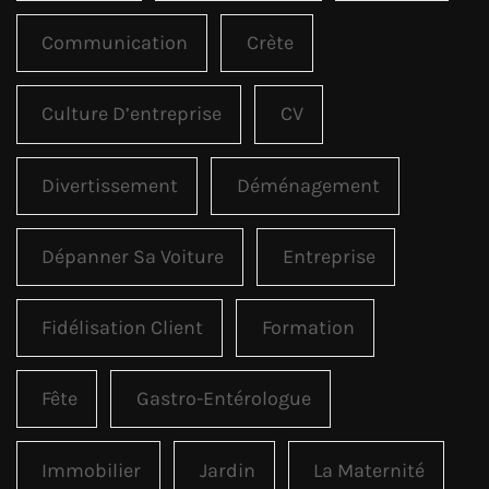
Communication
Crète
Culture D’entreprise
CV
Divertissement
Déménagement
Dépanner Sa Voiture
Entreprise
Fidélisation Client
Formation
Fête
Gastro-Entérologue
Immobilier
Jardin
La Maternité