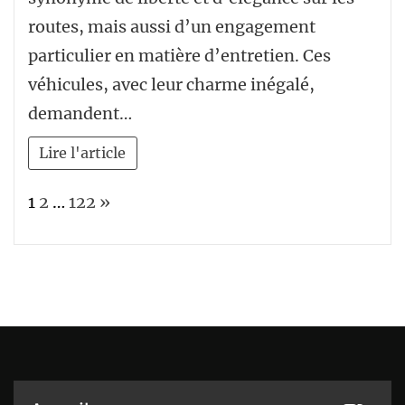
routes, mais aussi d’un engagement
particulier en matière d’entretien. Ces
véhicules, avec leur charme inégalé,
demandent…
Lire l'article
Page:
Next
1
2
…
122
»