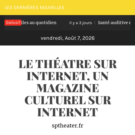
Passer
LES DERNIÈRES NOUVELLES
au
tiles au quotidien
Exclusif
Santé auditive et âge avancé
contenu
Il y a 3 jours
vendredi, Août 7, 2026
LE THÉATRE SUR
INTERNET, UN
MAGAZINE
CULTUREL SUR
INTERNET
sptheater.fr