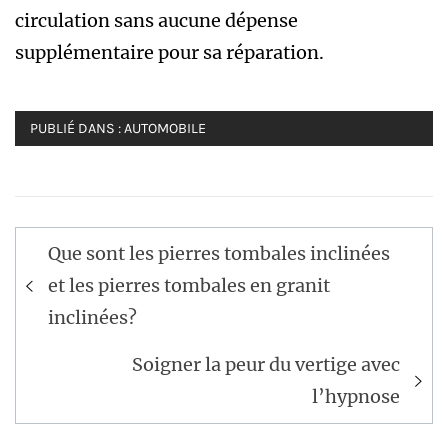
circulation sans aucune dépense
supplémentaire pour sa réparation.
PUBLIÉ DANS :
AUTOMOBILE
Navigation
Que sont les pierres tombales inclinées
de
et les pierres tombales en granit
l’article
inclinées?
Soigner la peur du vertige avec
l’hypnose