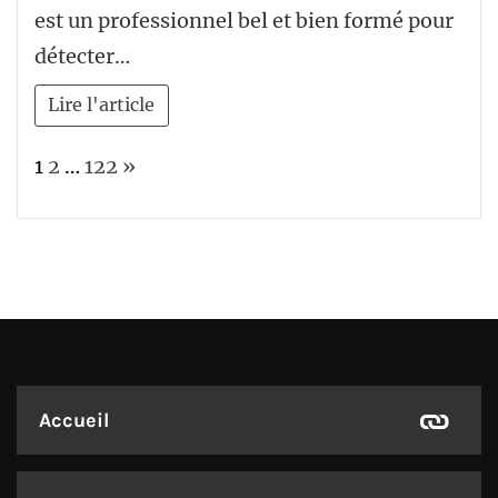
est un professionnel bel et bien formé pour
détecter…
Lire l'article
Page:
Next
1
2
…
122
»
Accueil