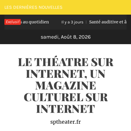
Passer
LES DERNIÈRES NOUVELLES
au
es au quotidien
Exclusif
Santé auditive et âge avancé :
contenu
Il y a 3 jours
samedi, Août 8, 2026
LE THÉATRE SUR
INTERNET, UN
MAGAZINE
CULTUREL SUR
INTERNET
sptheater.fr