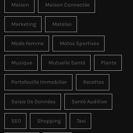
Maison
Maison Connectée
Marketing
Matelas
Mode Femme
Motos Sportives
Musique
Mutuelle Santé
Plante
Portefeuille Immobilier
Recettes
Saisie De Données
Santé Auditive
SEO
Shopping
Taxi