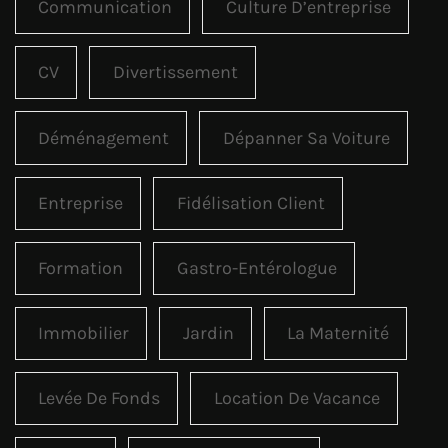
Communication
Culture D’entreprise
CV
Divertissement
Déménagement
Dépanner Sa Voiture
Entreprise
Fidélisation Client
Formation
Gastro-Entérologue
Immobilier
Jardin
La Maternité
Levée De Fonds
Location De Vacance