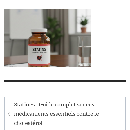
Navigation
Statines : Guide complet sur ces
de
médicaments essentiels contre le
l’article
cholestérol