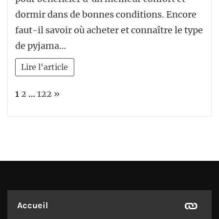
dormir dans de bonnes conditions. Encore
faut-il savoir où acheter et connaître le type
de pyjama…
Lire l'article
Page:
Next
1
2
…
122
»
Accueil