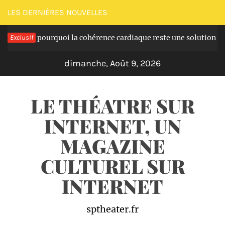
Passer
LES DERNIÈRES NOUVELLES
au
on : pourquoi la cohérence cardiaque reste une solution simple à 
Exclusif
contenu
dimanche, Août 9, 2026
LE THÉATRE SUR
INTERNET, UN
MAGAZINE
CULTUREL SUR
INTERNET
sptheater.fr