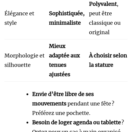
Polyvalent
,
Élégance et
Sophistiquée,
peut être
style
minimaliste
classique ou
original
Mieux
Morphologie et
adaptée aux
À choisir selon
silhouette
tenues
la stature
ajustées
Envie d’être libre de ses
mouvements
pendant une fête ?
Préférez une pochette.
Besoin de loger agenda ou tablette
?
Optez pour un sac à main organisé.