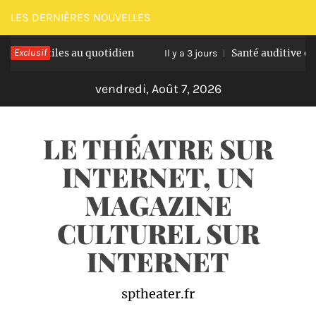
Passer
LES DERNIÈRES NOUVELLES
au
s utiles au quotidien
Exclusif
Santé auditive et âge ava
contenu
Il y a 3 jours
vendredi, Août 7, 2026
LE THÉATRE SUR
INTERNET, UN
MAGAZINE
CULTUREL SUR
INTERNET
sptheater.fr