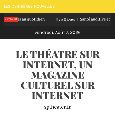
Passer
LES DERNIÈRES NOUVELLES
au
iles au quotidien
Exclusif
Santé auditive et âge avancé 
contenu
Il y a 2 jours
vendredi, Août 7, 2026
LE THÉATRE SUR
INTERNET, UN
MAGAZINE
CULTUREL SUR
INTERNET
sptheater.fr