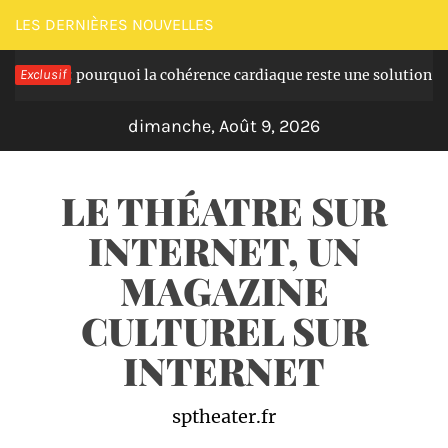
Passer
LES DERNIÈRES NOUVELLES
au
n : pourquoi la cohérence cardiaque reste une solution simple à i
Exclusif
contenu
dimanche, Août 9, 2026
LE THÉATRE SUR
INTERNET, UN
MAGAZINE
CULTUREL SUR
INTERNET
sptheater.fr