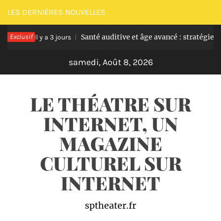
Passer
LES DERNIÈRES NOUVELLES
au
Exclusif
Santé auditive et âge avancé : stratégies efficace
contenu
Il y a 3 jours
samedi, Août 8, 2026
LE THÉATRE SUR
INTERNET, UN
MAGAZINE
CULTUREL SUR
INTERNET
sptheater.fr