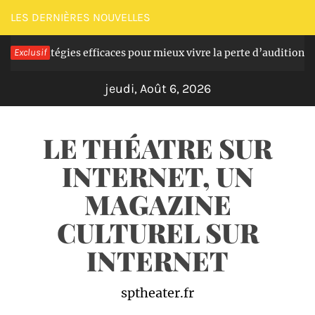
Passer
LES DERNIÈRES NOUVELLES
au
atégies efficaces pour mieux vivre la perte d’audition seniors
Exclusif
contenu
jeudi, Août 6, 2026
LE THÉATRE SUR
INTERNET, UN
MAGAZINE
CULTUREL SUR
INTERNET
sptheater.fr