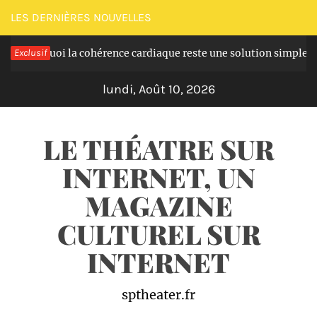
Passer
LES DERNIÈRES NOUVELLES
au
quoi la cohérence cardiaque reste une solution simple à intégrer 
Exclusif
contenu
lundi, Août 10, 2026
LE THÉATRE SUR
INTERNET, UN
MAGAZINE
CULTUREL SUR
INTERNET
sptheater.fr