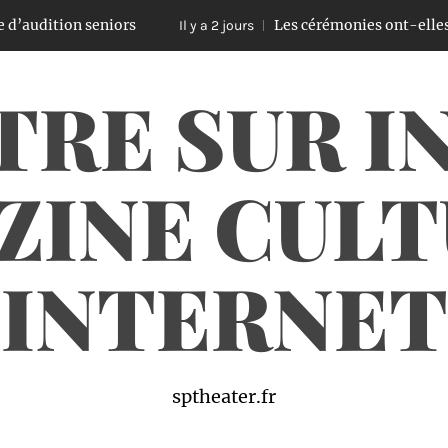
 seniors
Les cérémonies ont-elles encore beso
Il y a 2 jours
TRE SUR I
ZINE CULT
INTERNET
sptheater.fr